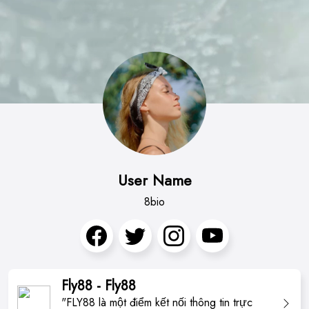
User Name
8bio
Fly88 - Fly88
"FLY88 là một điểm kết nối thông tin trực